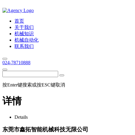
首页
关于我们
机械知识
机械自动化
联系我们
024-78710888
按Enter键搜索或按ESC键取消
详情
Details
东莞市鑫拓智能机械科技无限公司