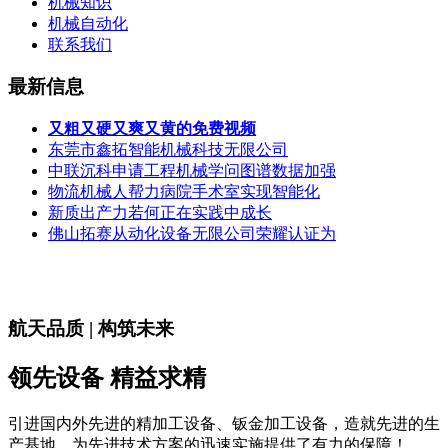
机械知识
机械自动化
联系我们
最新信息
又粗又硬又爽又黄的免费视频
东莞市鑫拓智能机械科技无限公司
中联沉科申请工程机械学问图谱数据加强
物流机械人帮力病院手术室实现智能化
新质出产力若何正在实践中成长
佛山拓赛从动化设备无限公司荣耀认证为
航天品质 | 构筑未来
领先设备 精益求精
引进国内外先进的精加工设备、钣金加工设备，造就先进的生
产基地，为先进技术方案的迅速实施提供了有力的保障！