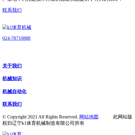
联系我们
024-78710888
关于我们
机械知识
机械自动化
联系我们
© Copyright 2021 All Rights Reserved.
网站地图
此网站版
权归辽宁k1体育机械制造有限公司所有