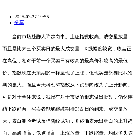
2025-03-27 19:55
分享
当前市场处鄙人降趋向中。上证指数收高。成交量放量，
而且是比来三个买卖日的最大成交量。K线幅度较宽，收盘正
在高位，相对于前一个买卖日有较高的最高价和较高的最低
价。指数现在天预期的一样呈现了上涨，但现实走势要比我预
期的更大。而且今天科创50指数从下跌趋向改为了上升趋向。
可是对于全体来说，我没有对于市场的形态做出批改，仍然连
结下跌趋向。买卖者能够继续期待逃盘日的到来。成交量放
大，表白测验考试反弹曾经成功，并逐渐表示出明白的上升趋
向。高点抬高，低点抬高，上涨放量，下跌缩量。均线多头陈