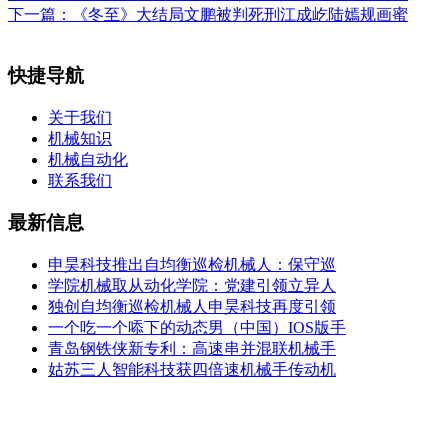
下一篇：
《冬至》大结局文鹏被判死刑江成屹陆嫣规画蜜
快捷导航
关于我们
机械知识
机械自动化
联系我们
最新信息
申昊科技推出自均衡巡检机械人：保守巡
学院机械取从动化学院：党建引领立异人
独创自均衡巡检机械人申昊科技再度引领
一个吃一个㖭下的动态男（中国）IOS版手
青岛钢铁侠新专利：高速串并混联机械手
姑苏三人智能科技获四倍速机械手传动机