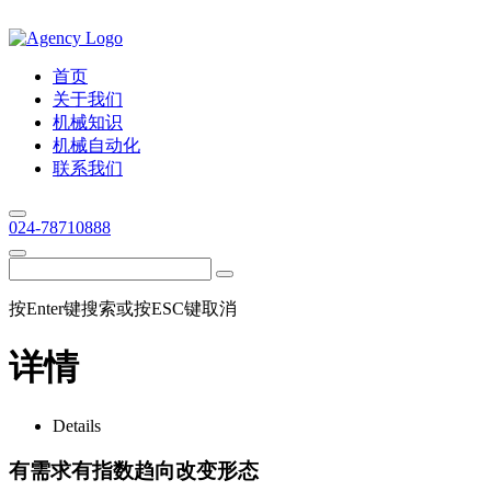
首页
关于我们
机械知识
机械自动化
联系我们
024-78710888
按Enter键搜索或按ESC键取消
详情
Details
有需求有指数趋向改变形态