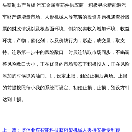
头研制出产首板 汽车金属零部件供应商，积极寻求新能源汽
车财产链增量市场、人形机械人等范畴的投资并购机遇查抄股
票的财政情况以及根基面环境。例如发卖收入增加环境，收益
环境，产物，催化剂；以及价钱行为，形态，成交量，取支
持。连系第一步中的风险敞口，时辰连结取市场同步，不竭调
整风险敞口大小，正在优良的市场形态下积极投入，正在风险
添加的时候抓紧油门。1，设定止损，触发止损后离场。止损
的前提按照每小我的系统而设定。初始止损，止损，预设方针
达到止损。
上一篇：
博信业辉智能科技获桁架机械人夹持安拆专利鞭