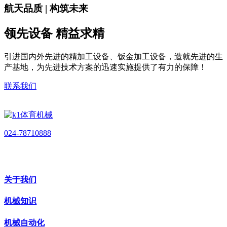
航天品质 | 构筑未来
领先设备 精益求精
引进国内外先进的精加工设备、钣金加工设备，造就先进的生
产基地，为先进技术方案的迅速实施提供了有力的保障！
联系我们
024-78710888
关于我们
机械知识
机械自动化