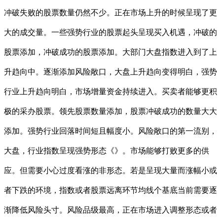
冲破失败的股票数量仍然不少。正在市场上升的时候呈现了更
大的成交量。一些强势行业的股票起头呈现买入机遇，冲破的
股票添加，冲破成功的股票添加。大部门大盘指数进入到了上
升趋向中。逐渐添加风险敞口，大盘上升趋向变得明白，强势
行业上升趋向明白，市场增量资金持续进入。买卖者能够更积
极的采办股票。领先股票数量添加，股票冲破成功的数量大大
添加。强势行业回落时间短且幅度小。风险敞口的第一流别，
大盘，行业指数呈现强势形态《》。市场能够打败更多的供
应。但需要小心过度看涨的非形态。若是呈现大量而涨幅小或
者下跌的环境，指数或者股票远离环节均线个基底当前需要逐
渐降低风险头寸。风险品级最高，正在市场进入调整形态或者